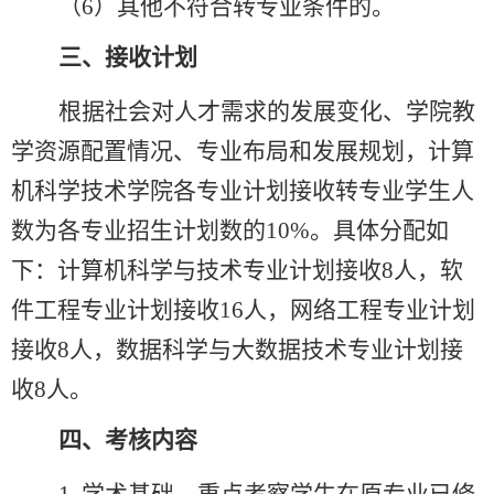
（
6
）其他不符合转专业条件的。
三、接收计划
根据社会对人才需求的发展变化、学院教
学资源配置情况、专业布局和发展规划，计算
机科学技术学院
各专业
计划接收转专业学生
人
数为各专业招生计划数的
10%
。
具体分配如
下：
计算机科学与技术专业计划接收
8
人，软
件工程专业计划接收
16
人，
网络工程
专业计划
接收
8
人
，
数据科学与大数据技术
专业计划接
收
8
人。
四、
考核内容